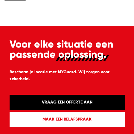
ZOEKEN
Waar ben je naar op
zoek?
Voor elke situatie een
passende
oplossing.
Bescherm je locatie met MYGuard. Wij zorgen voor
zekerheid.
VRAAG EEN OFFERTE AAN
MAAK EEN BELAFSPRAAK