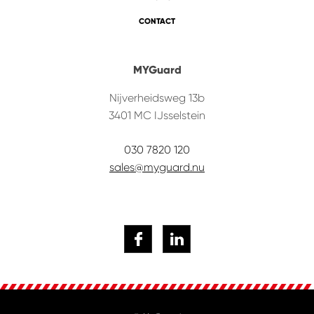
CONTACT
MYGuard
Nijverheidsweg 13b
3401 MC
IJsselstein
030 7820 120
sales@myguard.nu