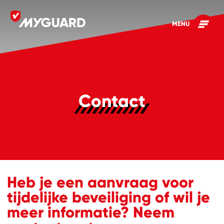
MENU
Contact
Heb je een aanvraag voor
tijdelijke beveiliging of wil je
meer informatie? Neem