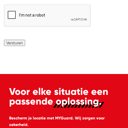
ZOEKEN
Waar ben je naar op
zoek?
Versturen
Voor elke situatie een
passende
oplossing.
Bescherm je locatie met MYGuard. Wij zorgen voor
zekerheid.