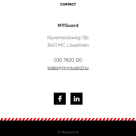
CONTACT
MYGuard
Nijverheidsweg 13b
3401 MC
IJsselstein
030 7820 120
sales@myguard.nu
© MyGuard