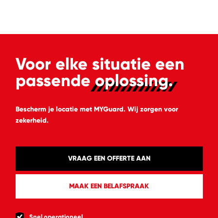
ZOEKEN
Waar ben je naar op
zoek?
Voor elke situatie een
passende
oplossing.
Bescherm je locatie met MYGuard. Wij zorgen voor
zekerheid.
VRAAG EEN OFFERTE AAN
MAAK EEN BELAFSPRAAK
Snel operationeel