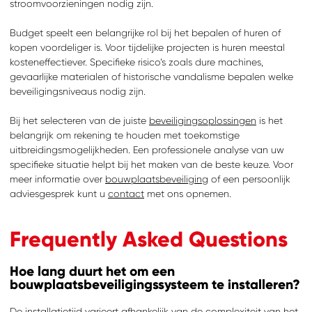
stroomvoorzieningen nodig zijn.
Budget speelt een belangrijke rol bij het bepalen of huren of
kopen voordeliger is. Voor tijdelijke projecten is huren meestal
kosteneffectiever. Specifieke risico’s zoals dure machines,
gevaarlijke materialen of historische vandalisme bepalen welke
beveiligingsniveaus nodig zijn.
ZOEKEN
Bij het selecteren van de juiste
beveiligingsoplossingen
is het
Waar ben je naar op
zoek?
belangrijk om rekening te houden met toekomstige
uitbreidingsmogelijkheden. Een professionele analyse van uw
specifieke situatie helpt bij het maken van de beste keuze. Voor
meer informatie over
bouwplaatsbeveiliging
of een persoonlijk
adviesgesprek kunt u
contact
met ons opnemen.
Frequently Asked Questions
Hoe lang duurt het om een
bouwplaatsbeveiligingssysteem te installeren?
De installatietijd varieert afhankelijk van de complexiteit van het