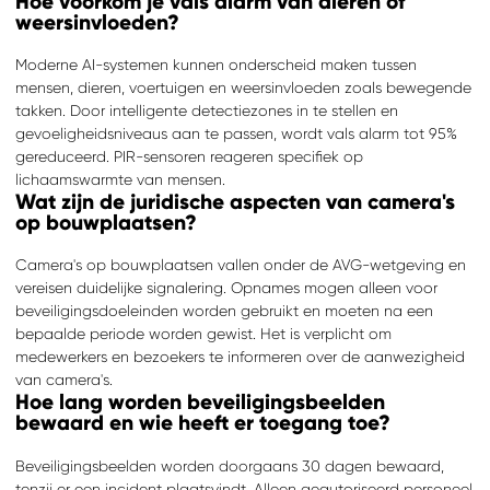
Hoe voorkom je vals alarm van dieren of
weersinvloeden?
Moderne AI-systemen kunnen onderscheid maken tussen
mensen, dieren, voertuigen en weersinvloeden zoals bewegende
takken. Door intelligente detectiezones in te stellen en
gevoeligheidsniveaus aan te passen, wordt vals alarm tot 95%
gereduceerd. PIR-sensoren reageren specifiek op
lichaamswarmte van mensen.
Wat zijn de juridische aspecten van camera's
op bouwplaatsen?
Camera's op bouwplaatsen vallen onder de AVG-wetgeving en
vereisen duidelijke signalering. Opnames mogen alleen voor
beveiligingsdoeleinden worden gebruikt en moeten na een
bepaalde periode worden gewist. Het is verplicht om
medewerkers en bezoekers te informeren over de aanwezigheid
van camera's.
Hoe lang worden beveiligingsbeelden
bewaard en wie heeft er toegang toe?
Beveiligingsbeelden worden doorgaans 30 dagen bewaard,
tenzij er een incident plaatsvindt. Alleen geautoriseerd personeel