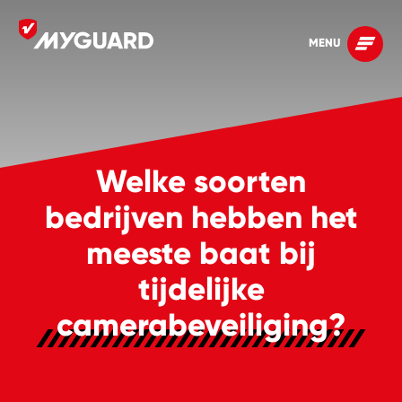
MENU
Welke soorten
bedrijven hebben het
meeste baat bij
tijdelijke
camerabeveiliging?