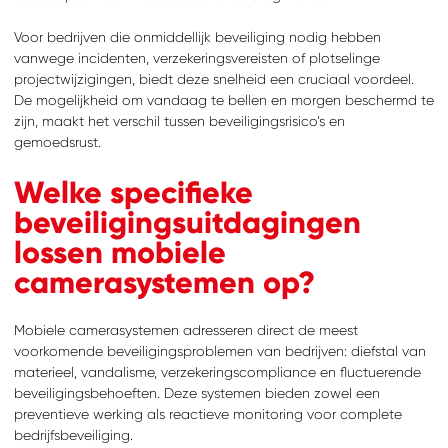
Voor bedrijven die onmiddellijk beveiliging nodig hebben
vanwege incidenten, verzekeringsvereisten of plotselinge
projectwijzigingen, biedt deze snelheid een cruciaal voordeel.
De mogelijkheid om vandaag te bellen en morgen beschermd te
zijn, maakt het verschil tussen beveiligingsrisico’s en
gemoedsrust.
ZOEKEN
Waar ben je naar op
zoek?
Welke specifieke
beveiligingsuitdagingen
lossen mobiele
camerasystemen op?
Mobiele camerasystemen adresseren direct de meest
voorkomende beveiligingsproblemen van bedrijven: diefstal van
materieel, vandalisme, verzekeringscompliance en fluctuerende
beveiligingsbehoeften. Deze systemen bieden zowel een
preventieve werking als reactieve monitoring voor complete
bedrijfsbeveiliging.