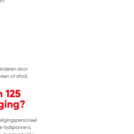
n:
inderen door
ken of afval.
 125
ging?
zoek?
ligingspersoneel
 tijdspanne is