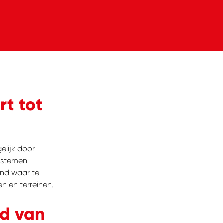
t tot
elijk door
ystemen
and waar te
n en terreinen.
nd van