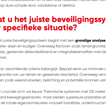
 op dure schade door vandalisme of diefstal.
st u het juiste beveiligings
 specifieke situatie?
t juiste beveiligingssysteem begint met een
grondige analyse
tie-eisen en budget. Overweeg factoren zoals terreingrootte,
es, gewenste detectieafstand en integratiebehoeften met b
emen.
zijn verschillende criteria belangrijk. Bepaal eerst uw minimale
grootte van uw terrein en gewenste reactietijd. Overweeg ver
n zoals weersinvloeden, belichting en potentiële bronnen van
 cruciale rol in uw keuze. Thermische systemen met 125 meter
rd bewegingssensoren, maar bieden superieure prestaties en
de totale eigendomskosten inclusief installatie, onderhoud en