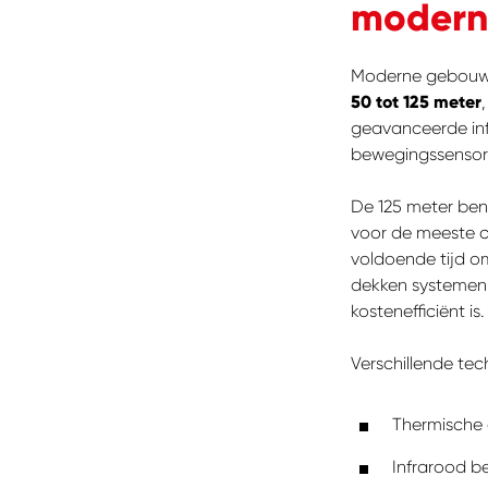
modern
Moderne gebouwb
50 tot 125 meter
geavanceerde infr
bewegingssensore
De 125 meter ben
voor de meeste 
voldoende tijd o
dekken systemen 
kostenefficiënt is.
Verschillende te
Thermische 
Infrarood b