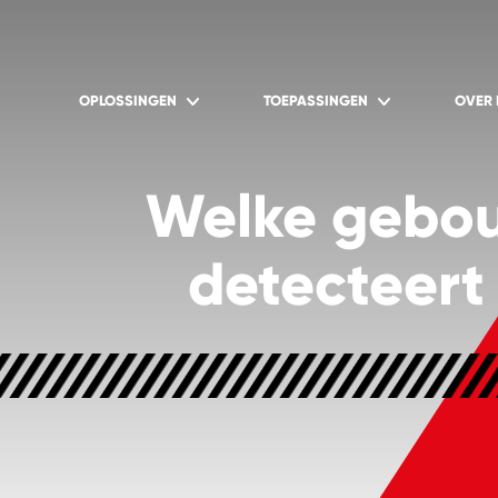
OPLOSSINGEN
TOEPASSINGEN
OVER
Welke gebou
detecteert 