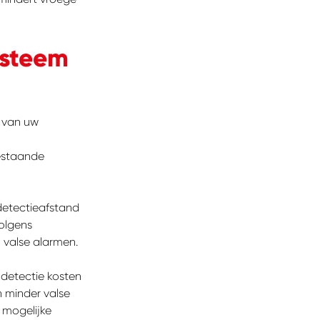
systeem
van uw
estaande
 detectieafstand
volgens
 valse alarmen.
 detectie kosten
 minder valse
 mogelijke