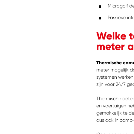
Microgolf d
Passieve inf
Welke t
meter a
Thermische came
meter mogelijk d
systemen werken e
zijn voor 24/7 ge
Thermische detect
en voertuigen h
gemakkelijk te de
dus ook in comple