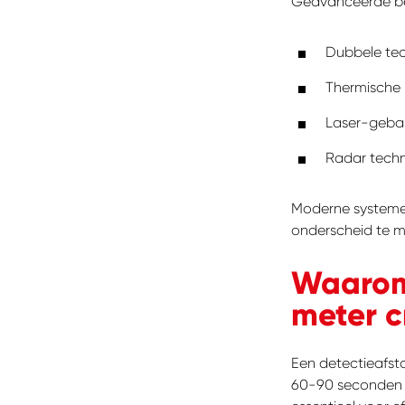
Geavanceerde be
Dubbele tec
Thermische
Laser-geba
Radar techn
Moderne systemen
onderscheid te m
Waarom 
meter c
ZOEKEN
Waar b
Een detectieafst
60-90 seconden r