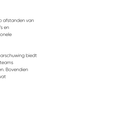
p afstanden van
’s en
ionele
aarschuwing biedt
steams
en. Bovendien
wat