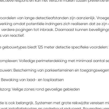
ffectieve respons en kan het verschil maken tussen preventie e
oordelen van lange detectieafstanden zijn aanzienlijk. Vroege
erking omdat potentiële indringers zich realiseren dat ze zijn
verdere pogingen tot inbraak. Daarnaast kunnen beveiliging
s van reactief.
e gebouwtypes biedt 125 meter detectie specifieke voordelen:
 complexen: Volledige perimeterdekking met minimaal aantal s
ouwen: Bescherming van parkeerterreinen en toegangswege
 Bewaking van laad- en losplaatsen
zorg: Veilige zones rond gevoelige gebieden
tie is ook belangrijk. Systemen met grote reikwijdte vereisen m
, wat installatiekosten en onderhoud reduceert. Bovendien ve