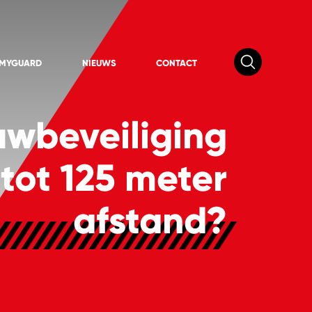
 MYGUARD
NIEUWS
CONTACT
wbeveiliging
tot 125 meter
afstand?