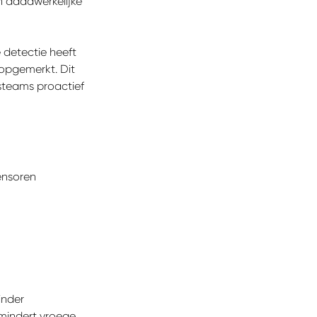
n daadwerkelijke
 detectie heeft
 opgemerkt. Dit
steams proactief
ensoren
n
inder
rmindert vroege