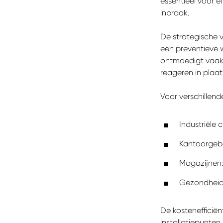
essentieel voor e
inbraak.
De strategische v
een preventieve w
ontmoedigt vaak 
reageren in plaat
Voor verschillend
Industriële
Kantoorgeb
Magazijnen:
Gezondheids
De kostenefficiën
installatiepunten