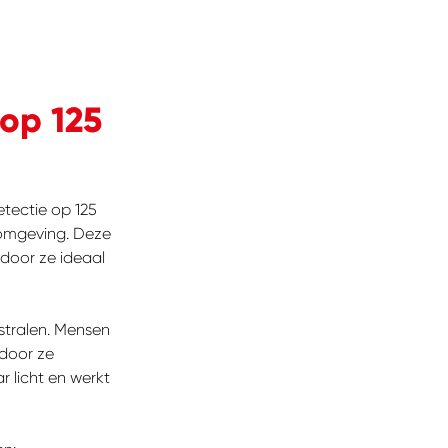
op 125
tectie op 125
 omgeving. Deze
rdoor ze ideaal
tstralen. Mensen
door ze
r licht en werkt