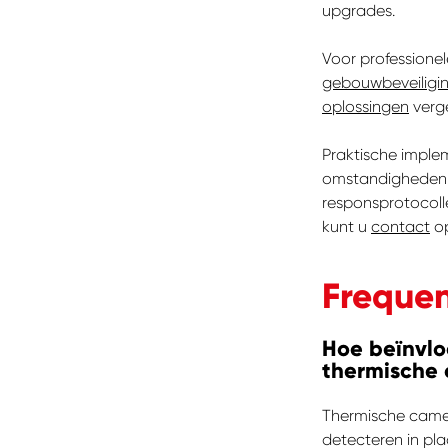
upgrades.
Voor professione
gebouwbeveiligi
oplossingen
verge
Praktische imple
omstandigheden, t
responsprotocoll
kunt u
contact
op
Frequen
Hoe beïnvl
thermische 
Thermische camera
detecteren in pl