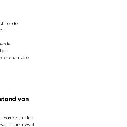
chillende
n.
lende
ijke
 implementatie
stand van
ze warmtestraling
 zware sneeuwval