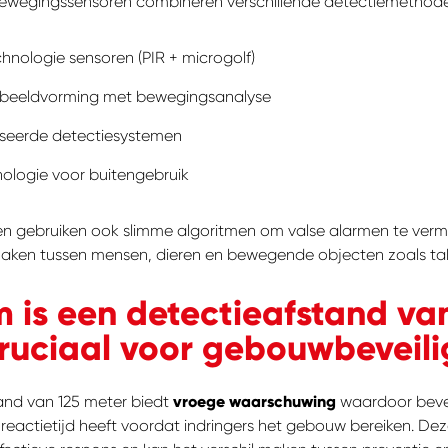
wegingssensoren combineren verschillende detectiemethode
hnologie sensoren (PIR + microgolf)
 beeldvorming met bewegingsanalyse
seerde detectiesystemen
ologie voor buitengebruik
 gebruiken ook slimme algoritmen om valse alarmen te verm
aken tussen mensen, dieren en bewegende objecten zoals tak
is een detectieafstand van
ruciaal voor gebouwbeveili
en je naar op
and van 125 meter biedt
vroege waarschuwing
waardoor bevei
eactietijd heeft voordat indringers het gebouw bereiken. Deze