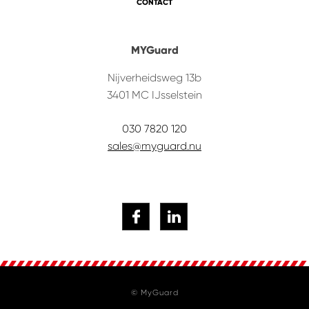
CONTACT
MYGuard
Nijverheidsweg 13b
3401 MC
IJsselstein
030 7820 120
sales@myguard.nu
© MyGuard