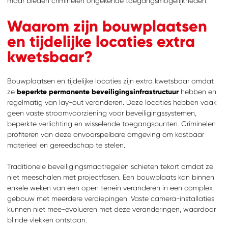
maar bieden criminelen ongekende toegangsmogelijkheden.
Waarom zijn bouwplaatsen
en tijdelijke locaties extra
kwetsbaar?
Bouwplaatsen en tijdelijke locaties zijn extra kwetsbaar omdat
ze
beperkte permanente beveiligingsinfrastructuur
hebben en
regelmatig van lay-out veranderen. Deze locaties hebben vaak
geen vaste stroomvoorziening voor beveiligingssystemen,
ZOEKEN
beperkte verlichting en wisselende toegangspunten. Criminelen
Waar ben je naar op
zoek?
profiteren van deze onvoorspelbare omgeving om kostbaar
materieel en gereedschap te stelen.
Traditionele beveiligingsmaatregelen schieten tekort omdat ze
niet meeschalen met projectfasen. Een bouwplaats kan binnen
enkele weken van een open terrein veranderen in een complex
gebouw met meerdere verdiepingen. Vaste camera-installaties
kunnen niet mee-evolueren met deze veranderingen, waardoor
blinde vlekken ontstaan.