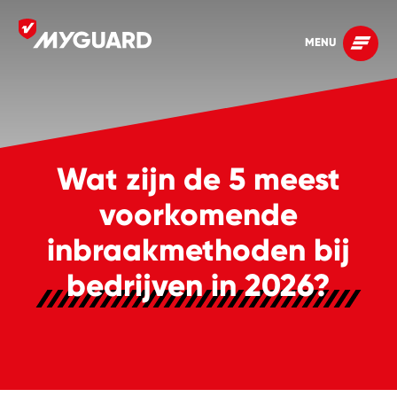
MENU
Wat zijn de 5 meest
voorkomende
inbraakmethoden bij
bedrijven in 2026?