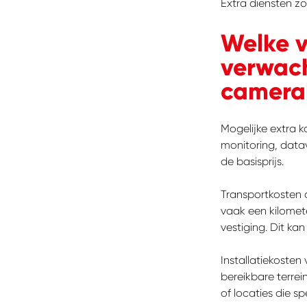
Extra diensten z
Welke v
verwach
camerab
Mogelijke extra k
monitoring, dat
de basisprijs.
Transportkosten o
vaak een kilomet
vestiging. Dit ka
Installatiekosten
bereikbare terrei
of locaties die s