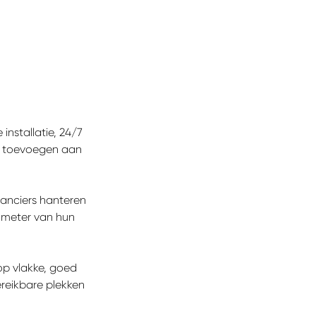
installatie, 24/7
d toevoegen aan
ranciers hanteren
lometer van hun
 op vlakke, goed
ereikbare plekken