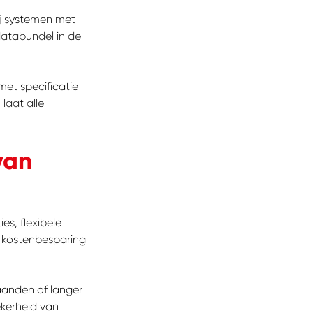
ij systemen met
databundel in de
met specificatie
laat alle
van
es, flexibele
% kostenbesparing
aanden of langer
ekerheid van