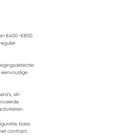
emen €400-€800
regulier
wegingsdetectie
r eenvoudige
era’s, 4K-
vanceerde
tiviteiten.
zoek?
iguratie, basis
het contract.