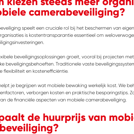
kiezen steeds meer organi
biele camerabeveiliging?
veiliging speelt een cruciale rol bij het beschermen van ei
rganisaties is kostentransparantie essentieel om weloverwoge
igingsinvesteringen.
xibele beveiligingsoplossingen groeit, vooral bij projecten me
lijke beveiligingsbehoeften. Traditionele vaste beveiligingssyst
flexibiliteit en kostenefficiëntie.
helpt je begrijpen wat mobiele bewaking werkelijk kost. We b
tenfactoren, verborgen kosten en praktische besparingstips. Zo 
an de financiële aspecten van mobiele camerabeveiliging.
aalt de huurprijs van mobi
eveiliging?