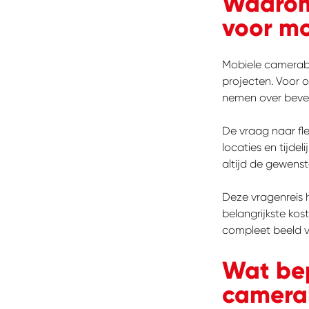
Waarom 
voor mo
Mobiele camerabe
projecten. Voor o
nemen over beveil
De vraag naar fle
locaties en tijde
altijd de gewenste 
Deze vragenreis 
belangrijkste kos
compleet beeld v
Wat bep
camerab