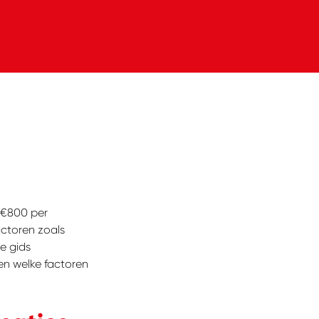
-€800 per
actoren zoals
ze gids
en welke factoren