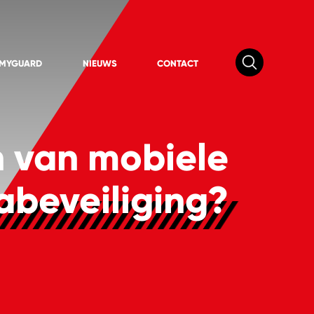
 MYGUARD
NIEUWS
CONTACT
n van mobiele
beveiliging?