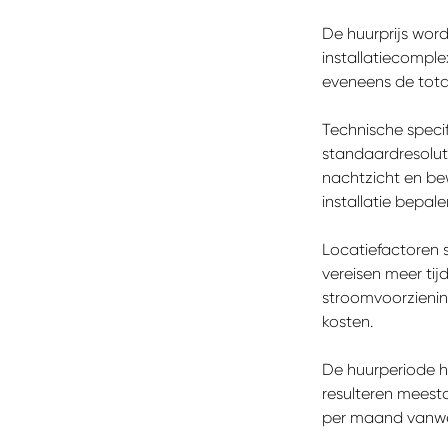
De huurprijs wor
installatiecompl
eveneens de tota
Technische speci
standaardresolut
nachtzicht en be
installatie bepale
Locatiefactoren s
vereisen meer tij
stroomvoorzienin
kosten.
De huurperiode h
resulteren meesta
per maand vanweg