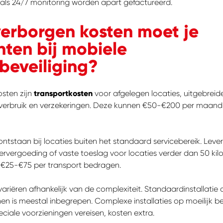
oals 24/7 monitoring worden apart gefactureerd.
erborgen kosten moet je
ten bij mobiele
eveiliging?
osten zijn
transportkosten
voor afgelegen locaties, uitgebreide 
averbruik en verzekeringen. Deze kunnen €50-€200 per maan
ntstaan bij locaties buiten het standaard servicebereik. Leve
ervergoeding of vaste toeslag voor locaties verder dan 50 ki
n €25-€75 per transport bedragen.
 variëren afhankelijk van de complexiteit. Standaardinstallatie
nen is meestal inbegrepen. Complexe installaties op moeilijk b
peciale voorzieningen vereisen, kosten extra.