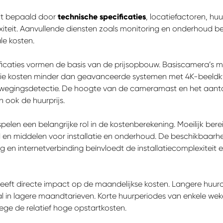
dt bepaald door
technische specificaties
, locatiefactoren, hu
exiteit. Aanvullende diensten zoals monitoring en onderhoud b
le kosten.
ficaties vormen de basis van de prijsopbouw. Basiscamera’s m
ie kosten minder dan geavanceerde systemen met 4K-beeldkw
wegingsdetectie. De hoogte van de cameramast en het aanta
n ook de huurprijs.
pelen een belangrijke rol in de kostenberekening. Moeilijk bere
d en middelen voor installatie en onderhoud. De beschikbaarh
g en internetverbinding beïnvloedt de installatiecomplexiteit
eeft directe impact op de maandelijkse kosten. Langere huur
l in lagere maandtarieven. Korte huurperiodes van enkele wek
e de relatief hoge opstartkosten.