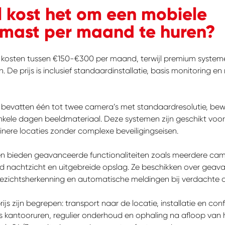
 kost het om een mobiele
mast per maand te huren?
n kosten tussen €150-€300 per maand, terwijl premium syst
De prijs is inclusief standaardinstallatie, basis monitoring en 
 bevatten één tot twee camera’s met standaardresolutie, be
nkele dagen beeldmateriaal. Deze systemen zijn geschikt voo
nere locaties zonder complexe beveiligingseisen.
 bieden geavanceerde functionaliteiten zoals meerdere cam
ood nachtzicht en uitgebreide opslag. Ze beschikken over gea
gezichtsherkenning en automatische meldingen bij verdachte ac
en je naar op
js zijn begrepen: transport naar de locatie, installatie en conf
s kantooruren, regulier onderhoud en ophaling na afloop van 