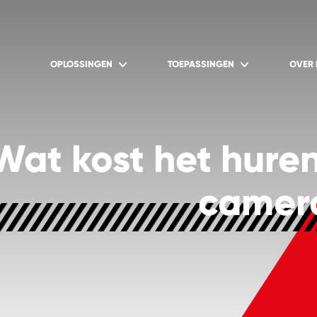
OPLOSSINGEN
TOEPASSINGEN
OVER
Wat kost het hure
camera