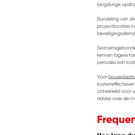
langdurige opdrac
Bundeling van di
projectlocaties 
beveiligingsdiens
Seizoensgebonden
kennen lagere ta
periodes kan kos
Voor
bouwplaatsb
kosteneffectieve
ontwikkeld voor 
advies over de me
Frequen