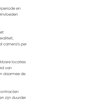
urperiode en
eïnvloeden
et
aliteit,
l camera’s per
ikbare locaties
eid van
 en daarmee de
contracten
en zijn duurder