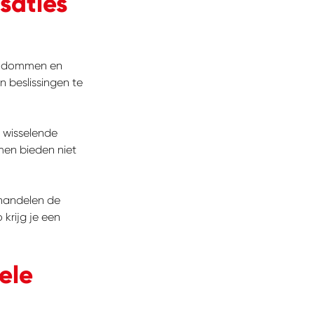
saties
gendommen en
n beslissingen te
t wisselende
emen bieden niet
ehandelen de
krijg je een
ele