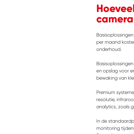
Hoeveel
camera
Basisoplossinge
per maand kosten. 
onderhoud.
Basisoplossingen
en opslag voor e
bewaking van klei
Premium systemen
resolutie, infrar
ZOEKEN
analytics, zoals 
Waar b
In de standaardpri
monitoring tijden