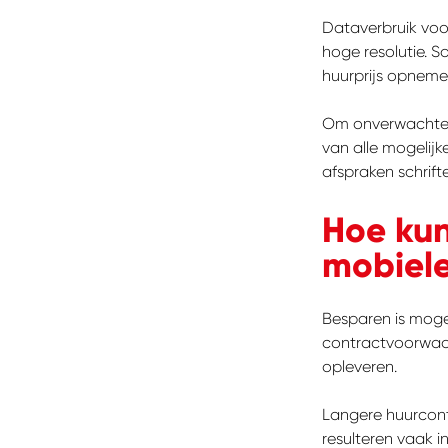
Dataverbruik voor
hoge resolutie. S
huurprijs opneme
Om onverwachte k
van alle mogelijk
afspraken schrifte
Hoe kun
mobiel
Besparen is moge
contractvoorwaar
opleveren.
Langere huurcont
resulteren vaak 