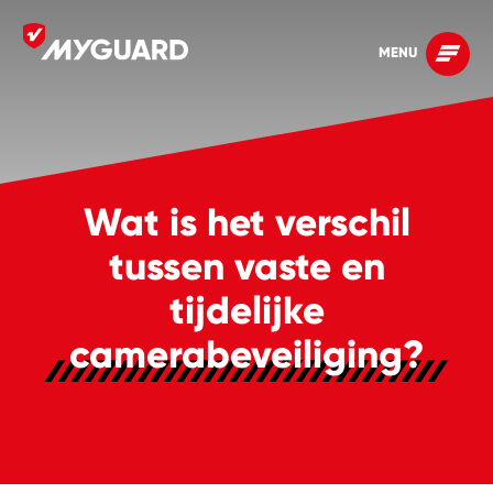
MENU
Wat is het verschil
tussen vaste en
tijdelijke
camerabeveiliging?