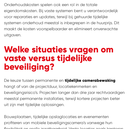
Onderhoudskosten spelen ook een rol in de totale
eigendomskosten. Bij vaste systemen bent u verantwoordelijk
voor reparaties en updates, terwijl bij gehuurde tijdelijke
systemen onderhoud meestal is inbegrepen in de huurprijs. Dit
maakt de kosten voorspelbaarder en elimineert onverwachte
uitgaven.
Welke situaties vragen om
ZOEKEN
Waar ben je naar op
zoek?
vaste versus tijdelijke
beveiliging?
De keuze tussen permanente en
tijdelijke camerabewaking
hangt af van de projectduur, locatiekenmerken en
beveiligingsrisico’s. Projecten langer dan drie jaar rechtvaardigen
meestal permanente installaties, terwijl kortere projecten beter
uit zijn met tijdelijke oplossingen.
Bouwplaatsen, tijdelijke opslaglocaties en evenementen
profiteren van mobiele beveiligingscamera’s vanwege hun
flexibiliteit en snelle inzetbaarheid. Vaste locaties zoals kantoren,