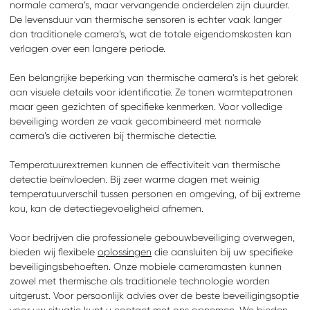
normale camera’s, maar vervangende onderdelen zijn duurder.
De levensduur van thermische sensoren is echter vaak langer
dan traditionele camera’s, wat de totale eigendomskosten kan
verlagen over een langere periode.
Een belangrijke beperking van thermische camera’s is het gebrek
aan visuele details voor identificatie. Ze tonen warmtepatronen
maar geen gezichten of specifieke kenmerken. Voor volledige
beveiliging worden ze vaak gecombineerd met normale
camera’s die activeren bij thermische detectie.
Temperatuurextremen kunnen de effectiviteit van thermische
detectie beïnvloeden. Bij zeer warme dagen met weinig
temperatuurverschil tussen personen en omgeving, of bij extreme
ZOEKEN
kou, kan de detectiegevoeligheid afnemen.
Waar ben je naar op
zoek?
Voor bedrijven die professionele gebouwbeveiliging overwegen,
bieden wij flexibele
oplossingen
die aansluiten bij uw specifieke
beveiligingsbehoeften. Onze mobiele cameramasten kunnen
zowel met thermische als traditionele technologie worden
uitgerust. Voor persoonlijk advies over de beste beveiligingsoptie
voor uw situatie kunt u
contact
met ons opnemen. We bieden