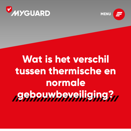
MENU
Wat is het verschil
tussen thermische en
normale
gebouwbeveiliging?