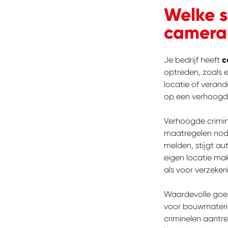
Welke s
camerab
Je bedrijf heeft
c
optreden, zoals e
locatie of veran
op een verhoogde
Verhoogde crimina
maatregelen nodig
melden, stijgt au
eigen locatie mak
als voor verzeker
Waardevolle goede
voor bouwmateria
criminelen aantr