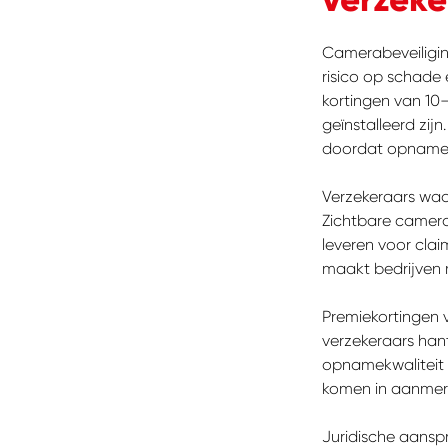
Camerabeveiligin
risico op schade 
kortingen van 10
geïnstalleerd zij
doordat opnames b
Verzekeraars waa
Zichtbare camera’
leveren voor cla
maakt bedrijven 
Premiekortingen v
verzekeraars hant
opnamekwaliteit 
komen in aanmerk
Juridische aansp