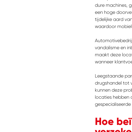
dure machines, 
een hoge doorver
tijdelijke aard v
waardoor mobiel
Automotivebedrij
vandalisme en in
maakt deze locat
wanneer klantvoe
Leegstaande pand
drugshandel tot 
kunnen deze prob
locaties hebben 
ZOEKEN
gespecialiseerde
Waar b
Hoe beï
verzeke