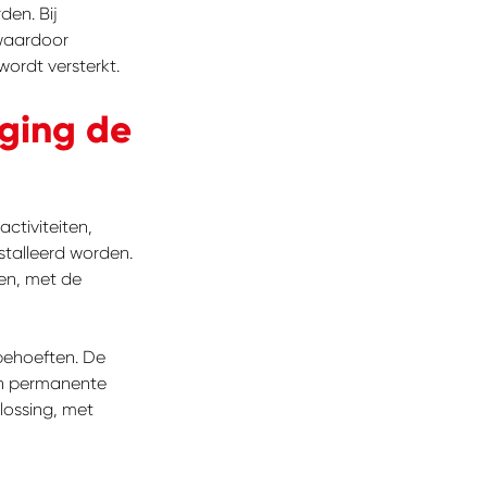
den. Bij
 waardoor
ordt versterkt.
iging de
ctiviteiten,
talleerd worden.
en, met de
sbehoeften. De
 en permanente
lossing, met