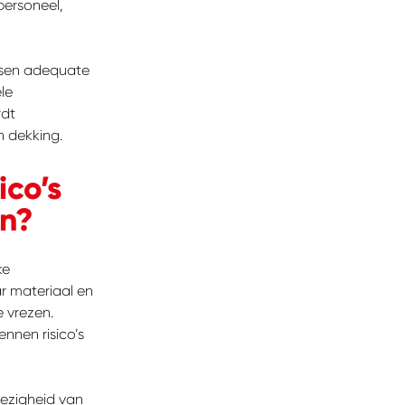
personeel,
eisen adequate
le
rdt
n dekking.
ico’s
en?
ke
r materiaal en
e vrezen.
nnen risico’s
ezigheid van