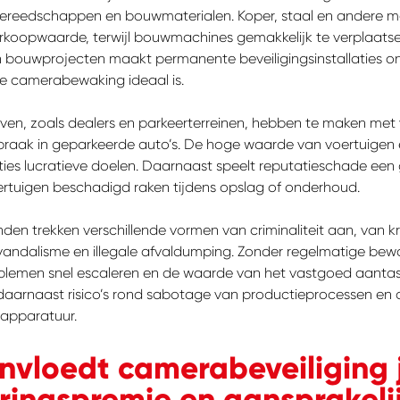
gereedschappen en bouwmaterialen. Koper, staal en andere 
koopwaarde, terwijl bouwmachines gemakkelijk te verplaatsen
an bouwprojecten maakt permanente beveiligingsinstallaties o
e camerabewaking ideaal is.
ven, zoals dealers en parkeerterreinen, hebben te maken met v
braak in geparkeerde auto’s. De hoge waarde van voertuigen
ies lucratieve doelen. Daarnaast speelt reputatieschade een 
rtuigen beschadigd raken tijdens opslag of onderhoud.
en trekken verschillende vormen van criminaliteit aan, van k
vandalisme en illegale afvaldumping. Zonder regelmatige bewo
lemen snel escaleren en de waarde van het vastgoed aantaste
daarnaast risico’s rond sabotage van productieprocessen en d
 apparatuur.
en je naar op
nvloedt camerabeveiliging 
ringspremie en aansprakeli