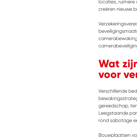
locaties, ruimere
creëren nieuwe b
Verzekeringsverei
beveiligingsmaatr
camerabewaking. 
camerabeveiliging
Wat zijn
voor ve
Verschillende be
bewakingsstrateg
gereedschap, terw
Leegstaande pande
rond sabotage e
Bouwplaatsen vor