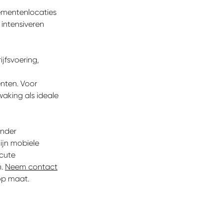
nementenlocaties
 intensiveren
jfsvoering,
nten. Voor
waking als ideale
onder
ijn mobiele
acute
n.
Neem contact
op maat.