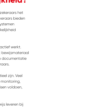
zekeraars het
ekeraars bieden
systemen
elijkheid
ctief werkt.
t bewijsmateriaal
en documentatie
raars.
eel zijn. Veel
-monitoring,
isen voldoen,
s leveren bij