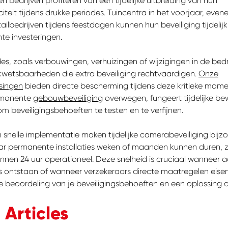
bedrijven profiteren van een tijdelijke uitbreiding van hun
iteit tijdens drukke periodes. Tuincentra in het voorjaar, eve
ailbedrijven tijdens feestdagen kunnen hun beveiliging tijdelijk
e investeringen.
, zoals verbouwingen, verhuizingen of wijzigingen in de bedri
e kwetsbaarheden die extra beveiliging rechtvaardigen.
Onze
ssingen
bieden directe bescherming tijdens deze kritieke mome
ermanente
gebouwbeveiliging
overwegen, fungeert tijdelijke be
m beveiligingsbehoeften te testen en te verfijnen.
snelle implementatie maken tijdelijke camerabeveiliging bijz
aar permanente installaties weken of maanden kunnen duren, z
nnen 24 uur operationeel. Deze snelheid is cruciaal wanneer 
o’s ontstaan of wanneer verzekeraars directe maatregelen eise
e beoordeling van je beveiligingsbehoeften en een oplossing 
 Articles