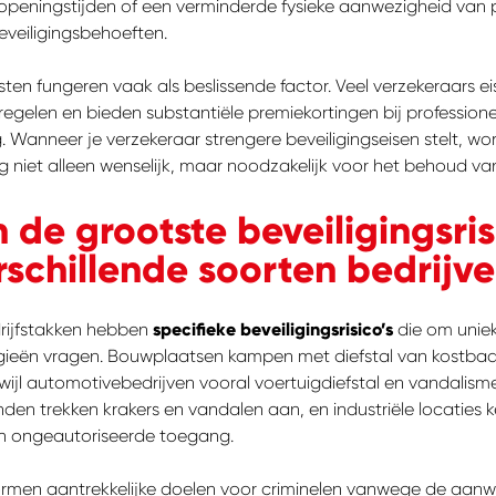
 openingstijden of een verminderde fysieke aanwezigheid van 
eveiligingsbehoeften.
sten fungeren vaak als beslissende factor. Veel verzekeraars 
egelen en bieden substantiële premiekortingen bij professione
Wanneer je verzekeraar strengere beveiligingseisen stelt, wo
 niet alleen wenselijk, maar noodzakelijk voor het behoud va
 de grootste beveiligingsris
rschillende soorten bedrijv
drijfstakken hebben
specifieke beveiligingsrisico’s
die om unie
ieën vragen. Bouwplaatsen kampen met diefstal van kostbaa
ijl automotivebedrijven vooral voertuigdiefstal en vandalism
n trekken krakers en vandalen aan, en industriële locaties ke
n ongeautoriseerde toegang.
men aantrekkelijke doelen voor criminelen vanwege de aanw