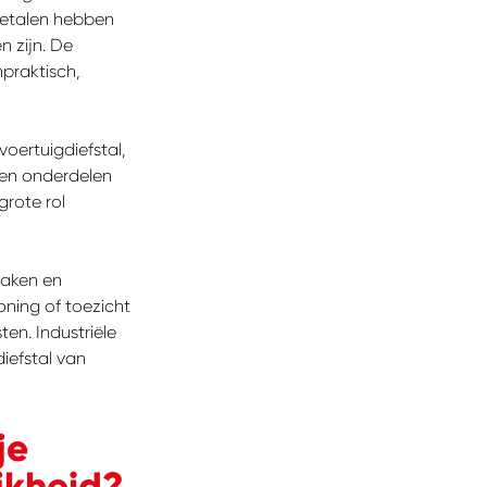
metalen hebben
 zijn. De
npraktisch,
oertuigdiefstal,
 en onderdelen
grote rol
raken en
ning of toezicht
n. Industriële
iefstal van
zoek?
je
jkheid?