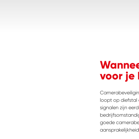
Wanneer
voor je 
Camerabeveiligin
loopt op diefstal
signalen zijn eer
bedrijfsomstandig
goede camerabevei
aansprakelijkhei