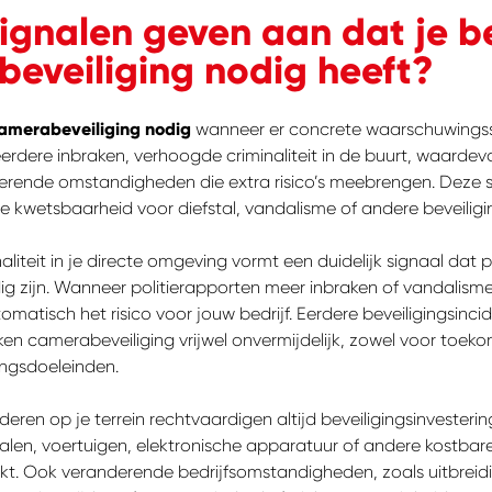
ignalen geven aan dat je be
eveiliging nodig heeft?
amerabeveiliging nodig
wanneer er concrete waarschuwings
erdere inbraken, verhoogde criminaliteit in de buurt, waarde
derende omstandigheden die extra risico’s meebrengen. Deze s
 kwetsbaarheid voor diefstal, vandalisme of andere beveiligi
liteit in je directe omgeving vormt een duidelijk signaal dat 
 zijn. Wanneer politierapporten meer inbraken of vandalisme 
tomatisch het risico voor jouw bedrijf. Eerdere beveiligingsinci
en camerabeveiliging vrijwel onvermijdelijk, zowel voor toeko
ingsdoeleinden.
ren op je terrein rechtvaardigen altijd beveiligingsinvesterin
len, voertuigen, elektronische apparatuur of andere kostbar
ekt. Ook veranderende bedrijfsomstandigheden, zoals uitbreid