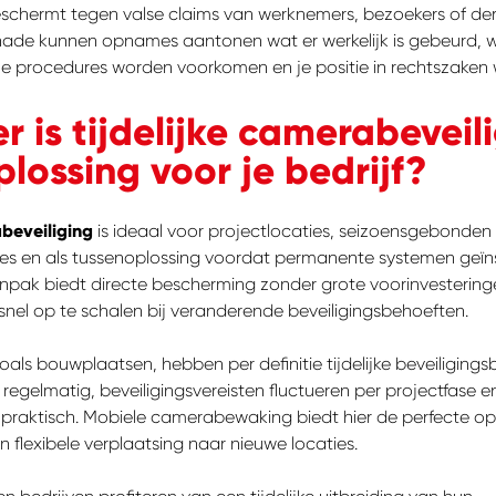
eschermt tegen valse claims van werknemers, bezoekers of der
hade kunnen opnames aantonen wat er werkelijk is gebeurd,
he procedures worden voorkomen en je positie in rechtszaken w
 is tijdelijke camerabeveil
plossing voor je bedrijf?
abeveiliging
is ideaal voor projectlocaties, seizoensgebonden a
s en als tussenoplossing voordat permanente systemen geïns
anpak biedt directe bescherming zonder grote voorinvestering
snel op te schalen bij veranderende beveiligingsbehoeften.
zoals bouwplaatsen, hebben per definitie tijdelijke beveiliging
 regelmatig, beveiligingsvereisten fluctueren per projectfase
 onpraktisch. Mobiele camerabewaking biedt hier de perfecte op
 en flexibele verplaatsing naar nieuwe locaties.