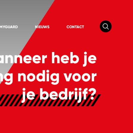
 MYGUARD
NIEUWS
CONTACT
nneer heb je
ng nodig voor
je bedrijf?