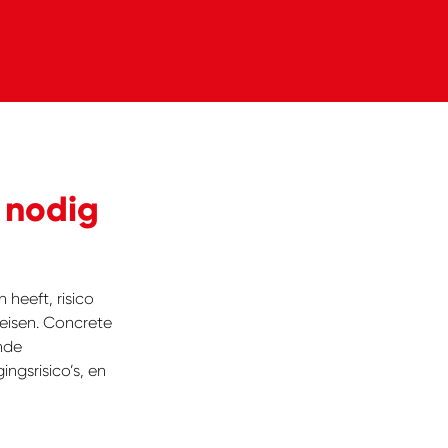
 nodig
heeft, risico
 eisen. Concrete
ende
ngsrisico’s, en