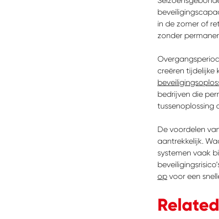
Seizoensgebonden 
beveiligingscapac
in de zomer of ret
zonder permanent
Overgangsperiodes
creëren tijdelijk
beveiligingsoplo
bedrijven die p
tussenoplossing o
De voordelen van 
aantrekkelijk. W
systemen vaak bi
beveiligingsrisic
op
voor een snell
Related