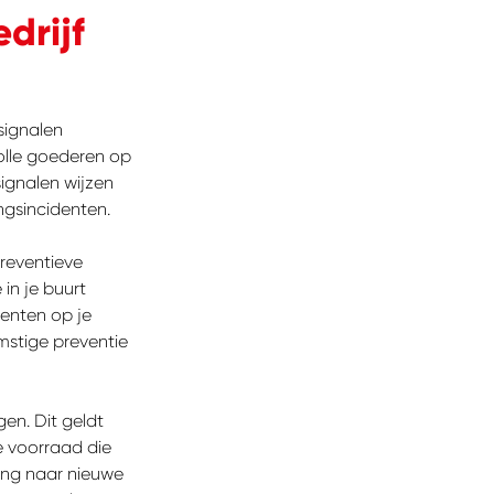
drijf
signalen
volle goederen op
ignalen wijzen
ngsincidenten.
preventieve
in je buurt
denten op je
mstige preventie
gen. Dit geldt
e voorraad die
ing naar nieuwe