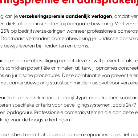
g kan je
verzekeringspremie aanzienlijk verlagen
, omdat ver
en diefstal lager inschatten bij adequate bewaking. Veel verz
–25% op bedrijfsverzekeringen wanneer professionele camera
n. Daarnaast vermindert camerabewaking je juridische aansprak
ewijs leveren bij incidenten en claims.
rderen camerabeveiliging omdat deze zowel preventief als rea
s schrikken potentiële criminelen af, terwijl opnames concree
ims en juridische procedures. Deze combinatie van preventie 
met camerabewaking statistisch minder risicovol voor verzeke
ariëren per verzekeraar en bedrijfstype, maar kunnen substanti
eren specifieke criteria voor beveiligingssystemen, zoals 24/7
en opslagduur. Professionele camerasystemen die aan deze e
ing voor de hoogste kortingen.
rakelijkheid neemt af doordat camera-opnames objectief bewij