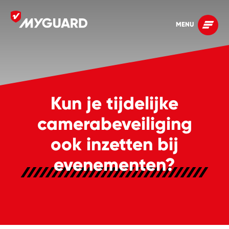
MENU
Kun je tijdelijke
camerabeveiliging
ook inzetten bij
evenementen?