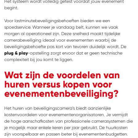
Het systeem wordt volledig getest voordat jouw evenement
begint.
Voor lastminutebeveiligingsbehoeften bieden we een
spoedservice. Wanneer je vandaag belt, kunnen we vaak
morgen al operationeel zijn. Deze snelheid maakt tijdelijke
camerabeveiliging ideaal voor evenementen waarbij de
beveiligingsbehoefte pas kort van tevoren duidelijk wordt. De
plug & play
-opstelling zorgt ervoor dat er geen technische
complexiteit bij jou komt te liggen.
Wat zijn de voordelen van
huren versus kopen voor
ZOEKEN
Waar ben je naar op
zoek?
evenementenbeveiliging?
Het huren van beveiligingscamera’s biedt aanzienlijke
kostenvoordelen voor evenementenorganisatoren. Je vermijdt
de hoge aanschafkosten van professionele camerasystemen die
je mogelijk maar enkele keren per jaar gebruikt. De huurkosten
zijn voorspelbaar en passen beter bij evenementenbudgetten.