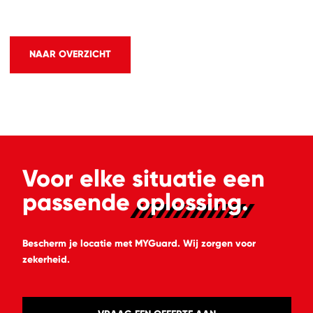
NAAR OVERZICHT
Voor elke situatie een
passende
oplossing.
Bescherm je locatie met MYGuard. Wij zorgen voor
zekerheid.